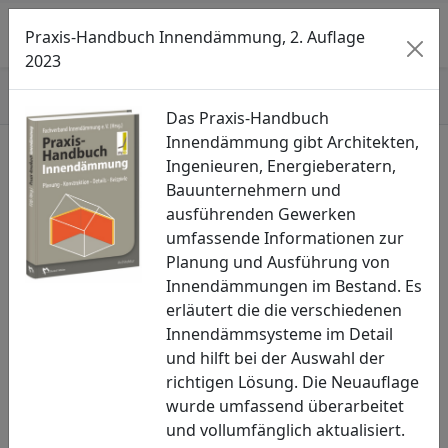
Searc
M
Praxis-Handbuch Innendämmung, 2. Auflage
2023
Start
»
Aktivitäten
»
Weiterentwicklung
Das Praxis-Handbuch
Innendämmung gibt Architekten,
Ingenieuren, Energieberatern,
Bauunternehmern und
Seitenmenü öffnen
ausführenden Gewerken
umfassende Informationen zur
Weiterentwicklung
Planung und Ausführung von
Der FVID fördert die systematische Weiterentwicklung
Innendämmungen im Bestand. Es
von Innendämmsystemen. Je besser ein
erläutert die die verschiedenen
Innendämmsystem, desto mehr Heizkosten können
Innendämmsysteme im Detail
eingespart werden, bei gleichzeitigem Erhalt der
und hilft bei der Auswahl der
vorhandenen Bausubstanz.
richtigen Lösung. Die Neuauflage
wurde umfassend überarbeitet
Je innovativer ein System, desto größer der
und vollumfänglich aktualisiert.
wirtschaftliche Nutzen. Je fortschrittlicher das System,