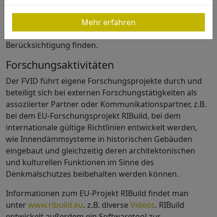
desto mehr profitiert die Umwelt. Durch die
Vereinsstruktur ist sichergestellt, dass neue
Mehr erfahren
Erkenntnisse bei der Zertifizierung umgehend
Berücksichtigung finden.
Forschungsaktivitäten
Der FVID führt eigene Forschungsprojekte durch und
beteiligt sich bei externen Forschungstätigkeiten als
assoziierter Partner oder Kommunikationspartner, z.B.
bei dem EU-Forschungsprojekt RIBuild, bei dem
internationale gültige Richtlinien entwickelt werden,
wie Innendämmsysteme in historischen Gebäuden
eingebaut und gleichzeitig deren architektonischen
und kulturellen Funktionen im Sinne des
Denkmalschutzes beibehalten werden können.
Informationen zum EU-Projekt RIBuild findet man
unter
www.ribuild.eu
. z.B. diverse
Videos
. RIBuild
entwickelt außerdem ein Softwaretool zur