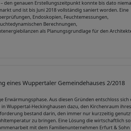
 – den genauen Erstellungszeitpunkt konnte bis dato niem
kt und ist bis Juni 2018 vollständig saniert worden. Eine
berprüfungen, Endoskopien, Feuchtemessungen,
 feuchtedynamischen Berechnungen,
ergiebilanzen als Planungsgrundlage für den Architekt
rung eines Wuppertaler Gemeindehauses 2/2018
ge Erwärmungsphase. Aus diesen Gründen entschloss sich 
e in Wuppertal-Heckinghausen dazu, den Kirchenraum ihre
orderung bestand darin, den immer nur kurzzeitig genutz
ltemperatur zu bringen. Eine Lösung die wirtschaftlich s
Zusammenarbeit mit dem Familienunternehmen Erfurt & Sohn