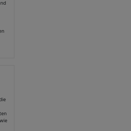
and
en
die
s
ten
owie