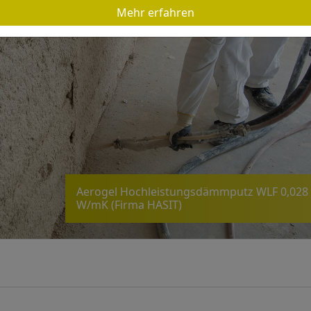
Mehr erfahren
Aerogel Hochleistungsdämmputz WLF 0,028
W/mK (Firma HASIT)