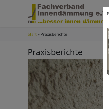
P
Start
»
Praxisberichte
Praxisberichte