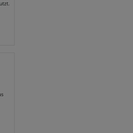
utzt.
us