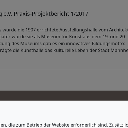
.V. Praxis-Projektbericht 1/2017
s wurde die 1907 errichtete Ausstellungshalle vom Architek
später wurde sie als Museum für Kunst aus dem 19. und 20.
ndung des Museums gab es ein innovatives Bildungsmotto:
 prägte die Kunsthalle das kulturelle Leben der Stadt Mannh
enschutz
 Einstellungen
n, die zum Betrieb der Website erforderlich sind. Zusätzli
schutz