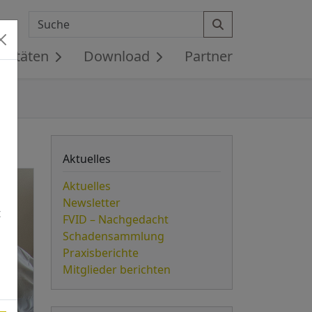
Search
ivitäten
Download
Partner
Aktuelles
Aktuelles
Newsletter
t
FVID – Nachgedacht
Schadensammlung
Praxisberichte
Mitglieder berichten