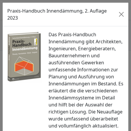
Searc
M
Praxis-Handbuch Innendämmung, 2. Auflage
2023
Start
»
FVID - Nachgedacht
»
Das Praxis-Handbuch
3/2019 – Anforderungen nach EnEV bei
Innendämmung gibt Architekten,
Bestandsgebäuden
Ingenieuren, Energieberatern,
Bauunternehmern und
ausführenden Gewerken
Seitenmenü öffnen
umfassende Informationen zur
Planung und Ausführung von
FVID - Nachgedacht
Innendämmungen im Bestand. Es
3/2019 – Anforderungen nach EnEV
erläutert die die verschiedenen
bei Bestandsgebäuden
Innendämmsysteme im Detail
und hilft bei der Auswahl der
15.06.2019
richtigen Lösung. Die Neuauflage
wurde umfassend überarbeitet
Zur EnEV 2013 /2015 werden immer wieder Anfragen
und vollumfänglich aktualisiert.
zum Umgang mit den Anforderungen im Bestandsbau