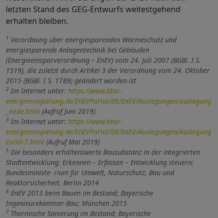
letzten Stand des GEG-Entwurfs weitestgehend
erhalten bleiben.
1
Verordnung über energiesparenden Wärmeschutz und
energiesparende Anlagentechnik bei Gebäuden
(Energieeinsparverordnung – EnEV) vom 24. Juli 2007 (BGBl. I S.
1519), die zuletzt durch Artikel 3 der Verordnung vom 24. Oktober
2015 (BGBl. I S. 1789) geändert worden ist
2
Im Internet unter:
https://www.bbsr-
energieeinsparung.de/EnEVPortal/DE/EnEV/Auslegungen/auslegung
_node.html
(Aufruf Juni 2019)
3
Im Internet unter:
https://www.bbsr-
energieeinsparung.de/EnEVPortal/DE/EnEV/Auslegungen/Auslegung
en/XX-7.html
(Aufruf Mai 2019)
5
Die besonders erhaltenswerte Bausubstanz in der integrierten
Stadtentwicklung; Erkennen – Erfassen – Entwicklung steuern;
Bundesministe- rium für Umwelt, Naturschutz, Bau und
Reaktorsicherheit, Berlin 2014
6
EnEV 2013 beim Bauen im Bestand; Bayerische
Ingenieurekammer-Bau; München 2015
7
Thermische Sanierung im Bestand; Bayerische