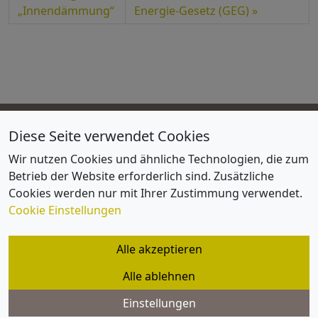
„Innendämmung“
Energie-Gesetz (GEG)
Diese Seite verwendet Cookies
FVID
Wir nutzen Cookies und ähnliche Technologien, die zum
Impressum
Betrieb der Website erforderlich sind. Zusätzliche
Lageplan / Anfahrtsskizze
Cookies werden nur mit Ihrer Zustimmung verwendet.
Satzung und Organisation
Cookie Einstellungen
Datenschutz
Alle akzeptieren
Cookie Einstellungen
Alle ablehnen
Datenschutz
Einstellungen