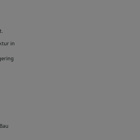
t.
ktur in
gering
 Bau