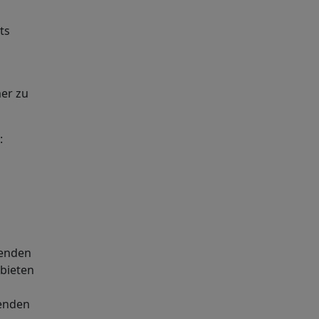
ts
er zu
:
genden
bieten
genden