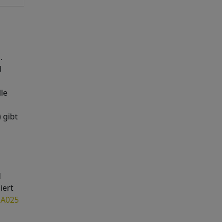
.
d
le
 gibt
d
iert
 A025