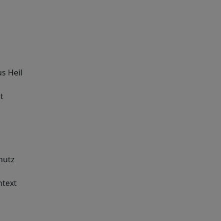
s Heil
t
hutz
ntext