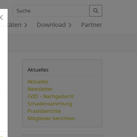
Search
ivitäten
Download
Partner
Aktuelles
Aktuelles
Newsletter
t
FVID – Nachgedacht
Schadensammlung
Praxisberichte
Mitglieder berichten