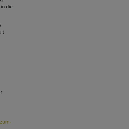
in die
e
lt
er
-zum-