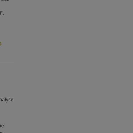
“,
4
nalyse
ie
as