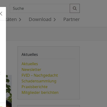
Search
ivitäten
Download
Partner
Aktuelles
Aktuelles
Newsletter
t
FVID – Nachgedacht
Schadensammlung
Praxisberichte
Mitglieder berichten