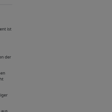
ent ist
en der
nen
ht
tiger
n aus