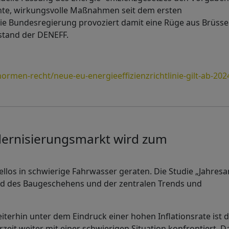
lante, wirkungsvolle Maßnahmen seit dem ersten
e Bundesregierung provoziert damit eine Rüge aus Brüssel
rstand der DENEFF.
men-recht/neue-eu-energieeffizienzrichtlinie-gilt-ab-202
ernisierungsmarkt wird zum
ellos in schwierige Fahrwasser geraten. Die Studie „Jahresa
ld des Baugeschehens und der zentralen Trends und
iterhin unter dem Eindruck einer hohen Inflationsrate ist d
eit weiter mit einer schwierigen Situation konfrontiert. D