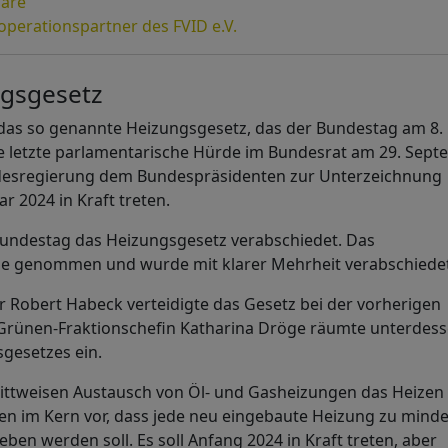
nare
operationspartner des FVID e.V.
ngsgesetz
das so genannte Heizungsgesetz, das der Bundestag am 8.
ie letzte parlamentarische Hürde im Bundesrat am 29. Sep
desregierung dem Bundespräsidenten zur Unterzeichnung
ar 2024 in Kraft treten.
Bundestag das Heizungsgesetz verabschiedet. Das
e genommen und wurde mit klarer Mehrheit verabschiedet
 Robert Habeck verteidigte das Gesetz bei der vorherigen
r. Grünen-Fraktionschefin Katharina Dröge räumte unterdes
gesetzes ein.
hrittweisen Austausch von Öl- und Gasheizungen das Heizen
en im Kern vor, dass jede neu eingebaute Heizung zu mind
ben werden soll. Es soll Anfang 2024 in Kraft treten, aber