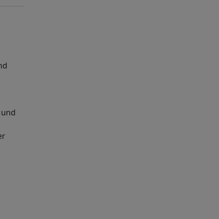
nd
z und
er