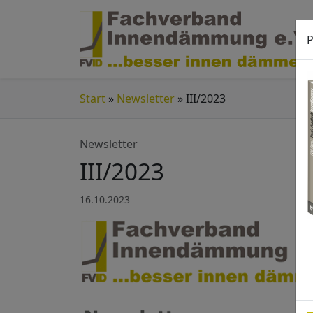
P
Start
»
Newsletter
»
III/2023
Newsletter
III/2023
16.10.2023