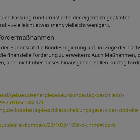
uen Fassung rund drei Viertel der eigentlich geplanten
 – »vielleicht etwas mehr, vielleicht weniger«.
e Fördermaßnahmen
t der Bundesrat die Bundesregierung auf, im Zuge der näch
ie finanzielle Förderung zu erweitern: Auch Maßnahmen, d
en, aber nicht über dieses hinausgehen, sollen künftig förd
hland/gebaeudeenergiegesetz-bundestag-beschliesst-
b992-d1b5c148c371
g.de/bundestag-beschliesst-heizungsgesetz-das-sind-die-
bundesrat-kompakt/23/1036/1036-pk.html#top-6