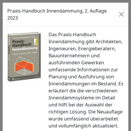
Searc
M
Praxis-Handbuch Innendämmung, 2. Auflage
2023
Start
»
Veranstaltungen
Das Praxis-Handbuch
Innendämmung gibt Architekten,
Ingenieuren, Energieberatern,
Veranstaltungen
Bauunternehmern und
ausführenden Gewerken
Veranstaltungen
umfassende Informationen zur
Planung und Ausführung von
Veranstaltungen der Mitglieder und
Innendämmungen im Bestand. Es
Kooperationspartner
erläutert die die verschiedenen
Innendämmsysteme im Detail
Weiterlesen »
und hilft bei der Auswahl der
richtigen Lösung. Die Neuauflage
wurde umfassend überarbeitet
Geschützt: Seminare
und vollumfänglich aktualisiert.