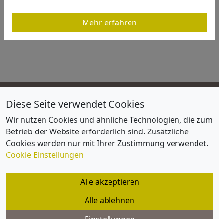
Es gibt keinen Textauszug, da dies ein geschützter
Beitrag ist.
Mehr erfahren
Weiterlesen »
Diese Seite verwendet Cookies
FVID
Wir nutzen Cookies und ähnliche Technologien, die zum
Impressum
Betrieb der Website erforderlich sind. Zusätzliche
Lageplan / Anfahrtsskizze
Cookies werden nur mit Ihrer Zustimmung verwendet.
Satzung und Organisation
Cookie Einstellungen
Datenschutz
Alle akzeptieren
Cookie Einstellungen
Alle ablehnen
Datenschutz