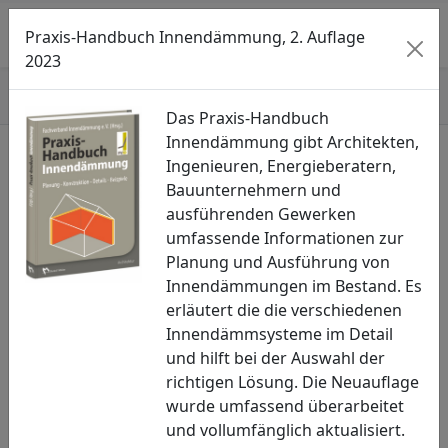
Searc
M
Praxis-Handbuch Innendämmung, 2. Auflage
2023
Start
»
»
Schlagmann
Das Praxis-Handbuch
Innendämmung gibt Architekten,
Schlagmann
Ingenieuren, Energieberatern,
Bauunternehmern und
01.04.2022
ausführenden Gewerken
umfassende Informationen zur
Planung und Ausführung von
Innendämmungen im Bestand. Es
erläutert die die verschiedenen
Innendämmsysteme im Detail
und hilft bei der Auswahl der
richtigen Lösung. Die Neuauflage
wurde umfassend überarbeitet
und vollumfänglich aktualisiert.