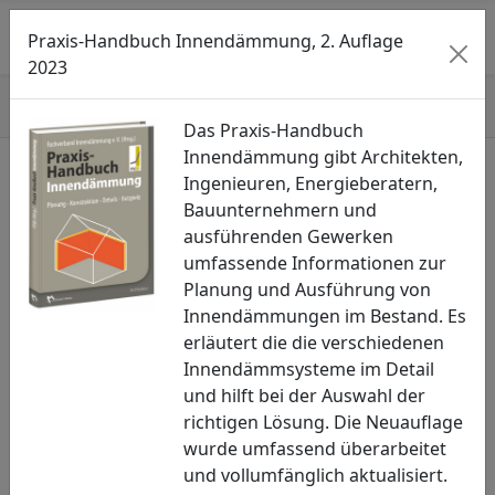
Searc
M
Praxis-Handbuch Innendämmung, 2. Auflage
2023
Start
»
Newsletter
»
I/2018
Das Praxis-Handbuch
Innendämmung gibt Architekten,
Ingenieuren, Energieberatern,
Seitenmenü öffnen
Bauunternehmern und
ausführenden Gewerken
Newsletter
umfassende Informationen zur
I/2018
Planung und Ausführung von
Innendämmungen im Bestand. Es
14.02.2018
erläutert die die verschiedenen
Innendämmsysteme im Detail
und hilft bei der Auswahl der
richtigen Lösung. Die Neuauflage
wurde umfassend überarbeitet
und vollumfänglich aktualisiert.