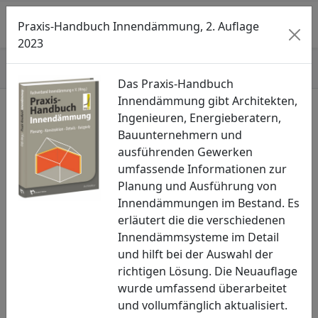
Searc
M
Praxis-Handbuch Innendämmung, 2. Auflage
2023
Start
»
Newsletter
»
III/2021
Das Praxis-Handbuch
Innendämmung gibt Architekten,
Ingenieuren, Energieberatern,
Seitenmenü öffnen
Bauunternehmern und
ausführenden Gewerken
Newsletter
umfassende Informationen zur
III/2021
Planung und Ausführung von
Innendämmungen im Bestand. Es
04.06.2021
erläutert die die verschiedenen
Innendämmsysteme im Detail
und hilft bei der Auswahl der
richtigen Lösung. Die Neuauflage
wurde umfassend überarbeitet
und vollumfänglich aktualisiert.