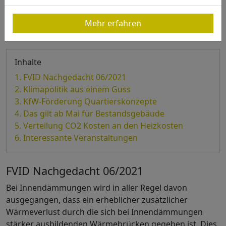
Mehr erfahren
Inhalte
FVID Nachgedacht 06/2021
Klimapolitik aus einem Guss
KfW-Förderung Quartierskonzepte
Das gilt ab Mai für Bestandsgebäude
Verteilung CO2 Kosten an den Heizkosten
Interessante Veranstaltungen
FVID Nachgedacht 06/2021
Bei Innendämmungen wird in aller Regel davon
ausgegangen, dass ein erheblicher zusätzlicher
Wärmeverlust durch die sich bei Innendämmungen
stärker ausbildenden Wärmebrücken gegeben ist. Dies