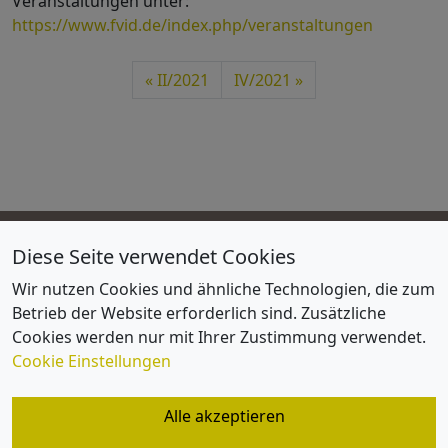
Veranstaltungen unter:
https://www.fvid.de/index.php/veranstaltungen
II/2021
IV/2021
Diese Seite verwendet Cookies
FVID
Wir nutzen Cookies und ähnliche Technologien, die zum
Impressum
Betrieb der Website erforderlich sind. Zusätzliche
Lageplan / Anfahrtsskizze
Cookies werden nur mit Ihrer Zustimmung verwendet.
Satzung und Organisation
Cookie Einstellungen
Datenschutz
Alle akzeptieren
Cookie Einstellungen