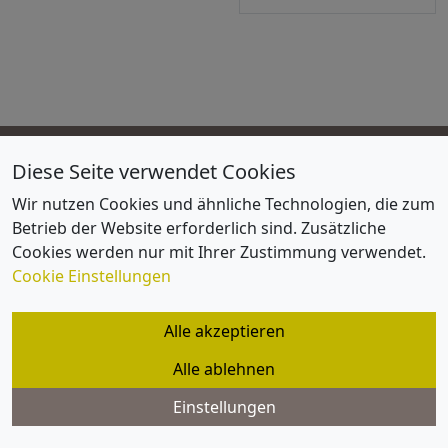
Diese Seite verwendet Cookies
FVID
Wir nutzen Cookies und ähnliche Technologien, die zum
Impressum
Betrieb der Website erforderlich sind. Zusätzliche
Lageplan / Anfahrtsskizze
Cookies werden nur mit Ihrer Zustimmung verwendet.
Satzung und Organisation
Cookie Einstellungen
Datenschutz
Alle akzeptieren
Cookie Einstellungen
Alle ablehnen
Datenschutz
Einstellungen