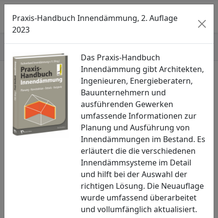
Searc
M
Praxis-Handbuch Innendämmung, 2. Auflage
2023
Start
»
Newsletter
»
IV/2022
Das Praxis-Handbuch
Innendämmung gibt Architekten,
Ingenieuren, Energieberatern,
Seitenmenü öffnen
Bauunternehmern und
ausführenden Gewerken
Newsletter
umfassende Informationen zur
IV/2022
Planung und Ausführung von
Innendämmungen im Bestand. Es
19.12.2022
erläutert die die verschiedenen
Innendämmsysteme im Detail
und hilft bei der Auswahl der
richtigen Lösung. Die Neuauflage
wurde umfassend überarbeitet
und vollumfänglich aktualisiert.