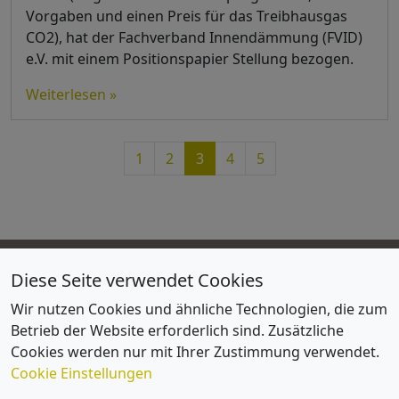
Vorgaben und einen Preis für das Treibhausgas
CO2), hat der Fachverband Innendämmung (FVID)
e.V. mit einem Positionspapier Stellung bezogen.
Weiterlesen »
Page navigation
Page
Page
Current Page
Page
Page
1
2
3
4
5
Diese Seite verwendet Cookies
FVID
Wir nutzen Cookies und ähnliche Technologien, die zum
Impressum
Betrieb der Website erforderlich sind. Zusätzliche
Lageplan / Anfahrtsskizze
Cookies werden nur mit Ihrer Zustimmung verwendet.
Satzung und Organisation
Cookie Einstellungen