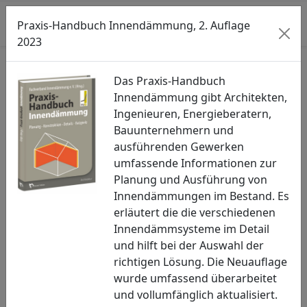
Searc
M
Praxis-Handbuch Innendämmung, 2. Auflage
2023
Autor:
fvid
Das Praxis-Handbuch
Innendämmung gibt Architekten,
Aktuelles
Ingenieuren, Energieberatern,
FVID-Kooperationspartner DEN e.V.
Bauunternehmern und
aktualisiert Weiterbildungsprogramm
ausführenden Gewerken
umfassende Informationen zur
26.08.2021
Planung und Ausführung von
Die Akademie des FVID-Kooperationspartners
Innendämmungen im Bestand. Es
Deutsches-Energieberater-Netzwerk (DEN) e.V.
erläutert die die verschiedenen
bietet als bundesweite Bildungsinstitution
Innendämmsysteme im Detail
Seminare, Lehrgänge, Inhouse-Schulungen und
und hilft bei der Auswahl der
Vorträge rund um das Thema Energie und
richtigen Lösung. Die Neuauflage
Energieeffizienz, Klimaschutz und Fördermittel für
wurde umfassend überarbeitet
die Energieberaterbranche an. Ob Wohngebäude
und vollumfänglich aktualisiert.
oder Nichtwohngebäude – hier findet jeder den