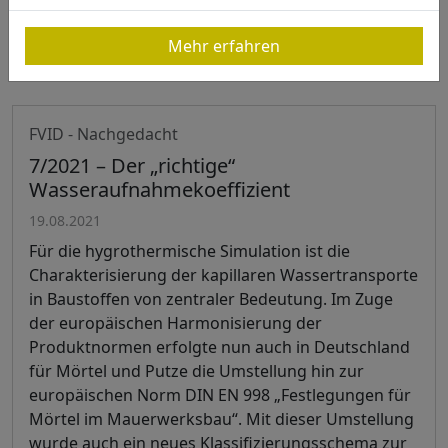
passenden Kurs.
Mehr erfahren
Weiterlesen »
FVID - Nachgedacht
7/2021 – Der „richtige“
Wasseraufnahmekoeffizient
19.08.2021
Für die hygrothermische Simulation ist die
Charakterisierung der kapillaren Wassertransporte
in Baustoffen von zentraler Bedeutung. Im Zuge
der europäischen Harmonisierung der
Produktnormen erfolgte nun auch in Deutschland
für Mörtel und Putze die Umstellung hin zur
europäischen Norm DIN EN 998 „Festlegungen für
Mörtel im Mauerwerksbau“. Mit dieser Umstellung
wurde auch ein neues Klassifizierungsschema zur